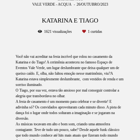
VALE VERDE - ACQUA
26/OUTUBRO/2023
KATARINA E TIAGO
1621
visualizações
1
curtidas
Você não vai acreditar na festa incrível que rolou no casamento da
Katarina e do Tiago! A cerimônia aconteceu no famoso Espaço de
Eventos Vale Verde, um lugar deslumbrante que deixa qualquer um de
queixo caído. E, olha, não faltou emoção nesse matrimônio, viu?A
Katarina estava simplesmente deslumbrante, com vestidos de renda e um
sorriso iluminado.
O Tiago, por sua vez, estava tão ansioso por mal conseguir controlar a
alegria que transbordava no olhar.
A festa de casamento é um momento para celebrar e se divertir! E
adivinha só? Os convidados aproveitaram cada minuto disso. A pista de
dança foi o lugar onde todos soltaram a imaginação e se jogaram na
diversão.
As músicas tocavam em alto e bom som, criando uma atmosfera
contagiante. Teve de tudo um pouco, sabe? Desde aquele funk clássico
que todo mundo conhece até hits mais atuais que fizeram todo mundo