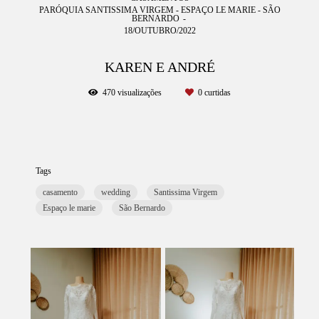
PARÓQUIA SANTISSIMA VIRGEM - ESPAÇO LE MARIE - SÃO
BERNARDO
18/OUTUBRO/2022
KAREN E ANDRÉ
470
visualizações
0
curtidas
Tags
casamento
wedding
Santissima Virgem
Espaço le marie
São Bernardo