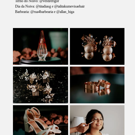
Terno do Noivo: @vestirerigor
Dia da Noiva: @titadiasg e @talitakumevisaehair
Barbearia: @rua4barbearia e @allan_higa