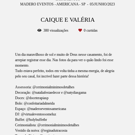
MADERO EVENTOS - AMERICANA - SP
05/JUNHO/2023
CAIQUE E VALÉRIA
380
visualizações
0
curtidas
Um dia maravilhoso de sol e muito de Deus nesse casamento, foi de
arrepiar registrar esse dia. Nas fotos da para ver o quão lindo foi esse
momento.
Tudo estava perfeito, todos em volta tinha a mesma energia, de alegria
pelo seu casal, foi incrivel fazer parte dessa história!
Assessoria: @cerimonialminimosdetalhes
Decoração: @nataliafestaedecor e @natydiasgama
Doces: @doceterapiasp
Bolo: @confeitariadalmeida
Espaço: @maderoeventosamericana
DJ: @virtualeventossomeluz
Buffet: @holybuffetbr
Cerimonialista: @cerimonialminimosdetalhes
Vestido da noiva: @reginadutracosta