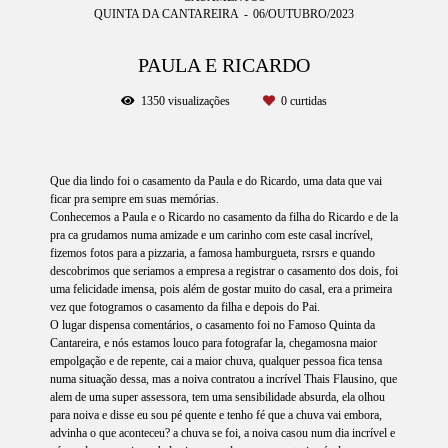
QUINTA DA CANTAREIRA
06/OUTUBRO/2023
PAULA E RICARDO
1350
visualizações
0
curtidas
Que dia lindo foi o casamento da Paula e do Ricardo, uma data que vai
ficar pra sempre em suas memórias.
Conhecemos a Paula e o Ricardo no casamento da filha do Ricardo e de la
pra ca grudamos numa amizade e um carinho com este casal incrível,
fizemos fotos para a pizzaria, a famosa hamburgueta, rsrsrs e quando
descobrimos que seriamos a empresa a registrar o casamento dos dois, foi
uma felicidade imensa, pois além de gostar muito do casal, era a primeira
vez que fotogramos o casamento da filha e depois do Pai.
O lugar dispensa comentários, o casamento foi no Famoso Quinta da
Cantareira, e nós estamos louco para fotografar la, chegamosna maior
empolgação e de repente, cai a maior chuva, qualquer pessoa fica tensa
numa situação dessa, mas a noiva contratou a incrível Thais Flausino, que
alem de uma super assessora, tem uma sensibilidade absurda, ela olhou
para noiva e disse eu sou pé quente e tenho fé que a chuva vai embora,
advinha o que aconteceu? a chuva se foi, a noiva casou num dia incrível e