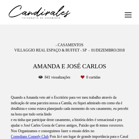
- CASAMENTOS
VILLAGGIO REAL ESPAÇO & BUFFET - SP
01/DEZEMBRO/2018
AMANDA E JOSÉ CARLOS
841
visualizações
0
curtidas
Quando a Amanda veio até o Escritório para ver meu trabalho através da
indicação de uma parceira nossa a Camila, eu fiquei admirado em como ela é
detalhista e como estava planejando cada momento do seu casamento, eu percebi
na hora que tudo seria lindo
e eu tinha que participar deste casamento, a história deles é sensacional e pra
ajudar o José Carlos Gosta de Carros antigos, Paixão que tb temos rsrsrsrsrs.
Nos Organizamos e conseguimos fazer o ensaio deles no
Comedians Comedy Club
Pois lá é um lugar de grande importância para o Casal