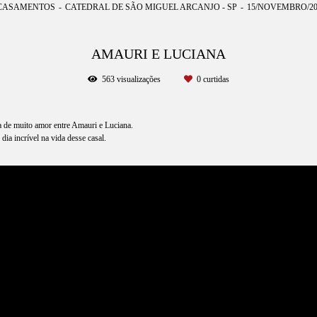
 CASAMENTOS
CATEDRAL DE SÃO MIGUEL ARCANJO - SP
15/NOVEMBRO/20
AMAURI E LUCIANA
563
visualizações
0
curtidas
da de muito amor entre Amauri e Luciana.
ia incrível na vida desse casal.