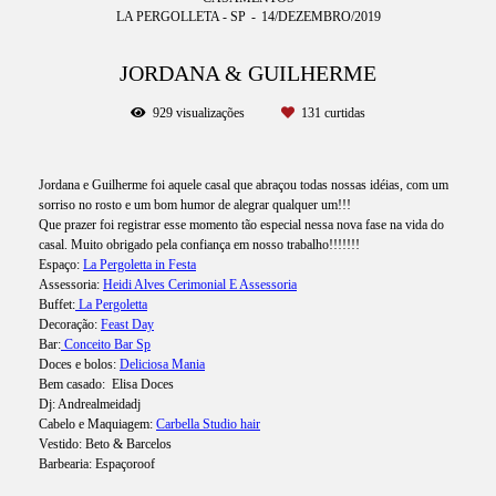
LA PERGOLLETA - SP
14/DEZEMBRO/2019
JORDANA & GUILHERME
929
visualizações
131
curtidas
Jordana e Guilherme foi aquele casal que abraçou todas nossas idéias, com um
sorriso no rosto e um bom humor de alegrar qualquer um!!!
Que prazer foi registrar esse momento tão especial nessa nova fase na vida do
casal. Muito obrigado pela confiança em nosso trabalho!!!!!!!
Espaço:
La Pergoletta in Festa
Assessoria:
Heidi Alves Cerimonial E Assessoria
Buffet:
La Pergoletta
Decoração:
Feast Day
Bar:
Conceito Bar Sp
Doces e bolos:
Deliciosa Mania
Bem casado: Elisa Doces
Dj: Andrealmeidadj
Cabelo e Maquiagem:
Carbella Studio hair
Vestido: Beto & Barcelos
Barbearia: Espaçoroof