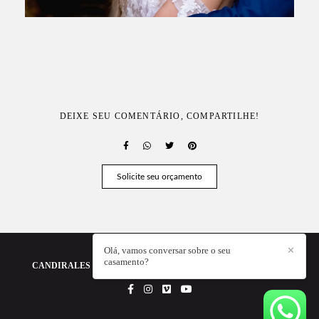
DEIXE SEU COMENTÁRIO, COMPARTILHE!
Solicite seu orçamento
Olá, vamos conversar sobre o seu
✕
casamento?
CANDIRALES - A FOTOGRAFIA DA SUA HISTÓRIA
/
CONTATO