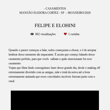
- CASAMENTOS
MANSÃO ISADORA CORTEZ - SP
08/JANEIRO/2020
FELIPE E ELOHINI
862
visualizações
1
curtidas
Quando o pastor começou a falar, todos começaram a chorar, e é de arrepiar
lembrar desse momento tão impactante. É assim que começo falando desse
casamento perfeito, para que vocês saibam o quão emocionante foi esse
casamento.
Vejam que filme lindo conseguimos fazer desse grande dia, desde o making off
extremamente divertido com as amigas, mãe e irmã da noiva até a festa
extremamente animada que esses convidados incríveis fizeram junto com o
casal.