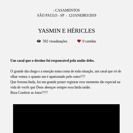
- CASAMENTOS
SÃO PAULO - SP
12/JANEIRO/2019
YASMIN E HÉRICLES
592
visualizações
0
curtidas
Um casal que o destino foi responsável pela união deles.
O grande dia chega e a emoção toma conta de toda situação, um casal que só de
olhar vemos o quanto um é apaixonado pelo outro!!!!
Que festona linda, foi um grande prazer registrar esse momento tão especial na
vida de vocês que Deus abençoe sempre essa linda união.
Bora Conferir as fotos!!!!!