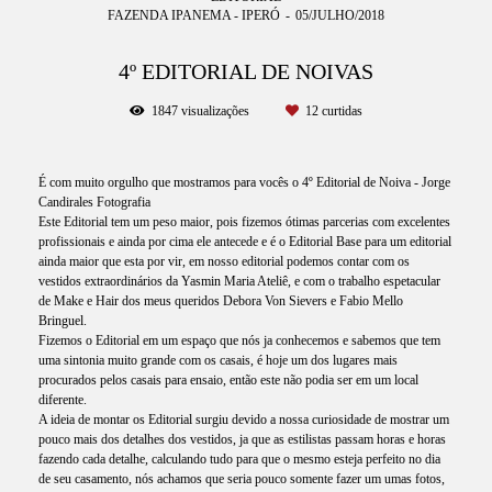
FAZENDA IPANEMA - IPERÓ
05/JULHO/2018
4º EDITORIAL DE NOIVAS
1847
visualizações
12
curtidas
É com muito orgulho que mostramos para vocês o 4º Editorial de Noiva - Jorge
Candirales Fotografia
Este Editorial tem um peso maior, pois fizemos ótimas parcerias com excelentes
profissionais e ainda por cima ele antecede e é o Editorial Base para um editorial
ainda maior que esta por vir, em nosso editorial podemos contar com os
vestidos extraordinários da Yasmin Maria Ateliê, e com o trabalho espetacular
de Make e Hair dos meus queridos Debora Von Sievers e Fabio Mello
Bringuel.
Fizemos o Editorial em um espaço que nós ja conhecemos e sabemos que tem
uma sintonia muito grande com os casais, é hoje um dos lugares mais
procurados pelos casais para ensaio, então este não podia ser em um local
diferente.
A ideia de montar os Editorial surgiu devido a nossa curiosidade de mostrar um
pouco mais dos detalhes dos vestidos, ja que as estilistas passam horas e horas
fazendo cada detalhe, calculando tudo para que o mesmo esteja perfeito no dia
de seu casamento, nós achamos que seria pouco somente fazer um umas fotos,