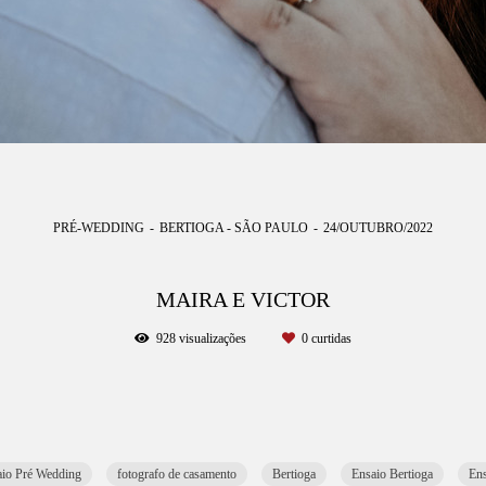
PRÉ-WEDDING
BERTIOGA - SÃO PAULO
24/OUTUBRO/2022
MAIRA E VICTOR
928
visualizações
0
curtidas
aio Pré Wedding
fotografo de casamento
Bertioga
Ensaio Bertioga
Ens