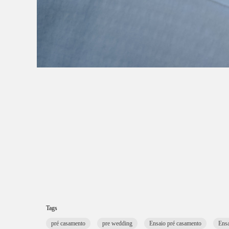
Tags
pré casamento
pre wedding
Ensaio pré casamento
Ens