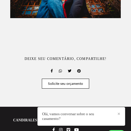
DEIXE SEU COMENTÁRIO, COMPARTILHE!
Solicite seu orçamento
Olá, vamos conversar sobre o seu
✕
casamento?
CANDIRALES - A FOTOGRAFIA DA SUA HISTÓRIA
/
CONTATO