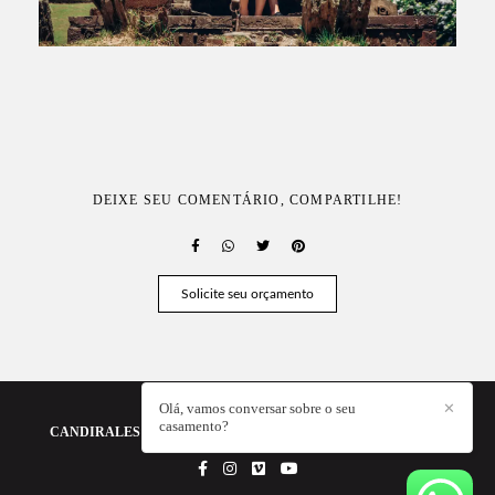
DEIXE SEU COMENTÁRIO, COMPARTILHE!
Solicite seu orçamento
Olá, vamos conversar sobre o seu
✕
casamento?
CANDIRALES - A FOTOGRAFIA DA SUA HISTÓRIA
/
CONTATO