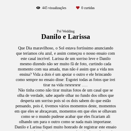
445
visualizações
0
curtidas
Pré Wedding
Danilo e Larissa
Que Dia maravilhoso, o Sol estava fortíssimo anunciando
que teríamos céu azul, e assim começou o nosso ensaio com
este casal incrível. Larissa de um sorriso leve e Danilo
mesmo dizendo não ser muito fã de foto, curtindo cada
momento com sua amada, mas não é assim que a vida nos
ensina? Vida a dois é um apoiar o outro e ele brincando
como sempre no ensaio disse: Esgotei todas as fotos que irei
tirar na vida rsrsrsrsrsr .....
Não tinha como não tirar muitas fotos de um casal que se
olha de verdade, sabe aquele olhar no fundo dos olhos que
desperta um sorriso pois só os dois sabem do que estão
pensando, pois é, tivemos vários momentos deste, momentos
em que eles se abraçavam, momentos em que eles se olhavam
como se o mundo pudesse acabar que eles ficariam ali
olhando um para o outro como se nada mais importasse.
Danilo e Larissa fiquei muito honrado de registrar este ensaio