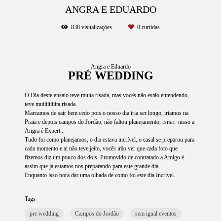
ANGRA E EDUARDO
838
visualizações
0
curtidas
Angra e Eduardo
PRÉ WEDDING
O Dia deste ensaio teve muita risada, mas vocês não estão entendendo,
teve muiiiiiiiiita risada.
Marcamos de sair bem cedo pois o nosso dia iria ser longo, iriamos na
Praia e depois campos do Jordão, não faltou planejamento, rsrsrr nisso a
Angra é Expert...
Tudo foi como planejamos, o dia estava incrível, o casal se preparou para
cada momento e ai não teve jeito, vocês irão ver que cada foto que
fizemos diz um pouco dos dois. Promovido de contratado a Amigo é
assim que já estamos nos preparando para este grande dia.
Enquanto isso bora dar uma olhada de como foi este dia Incrível.
Tags
pre wedding
Campos do Jordão
sem igual eventos