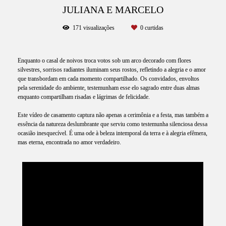
JULIANA E MARCELO
171
visualizações
0
curtidas
Enquanto o casal de noivos troca votos sob um arco decorado com flores
silvestres, sorrisos radiantes iluminam seus rostos, refletindo a alegria e o amor
que transbordam em cada momento compartilhado. Os convidados, envoltos
pela serenidade do ambiente, testemunham esse elo sagrado entre duas almas
enquanto compartilham risadas e lágrimas de felicidade.
Este vídeo de casamento captura não apenas a cerimônia e a festa, mas também a
essência da natureza deslumbrante que serviu como testemunha silenciosa dessa
ocasião inesquecível. É uma ode à beleza intemporal da terra e à alegria efêmera,
mas eterna, encontrada no amor verdadeiro.