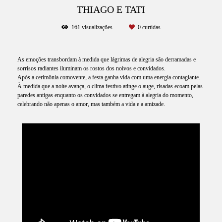
THIAGO E TATI
161
visualizações
0
curtidas
As emoções transbordam à medida que lágrimas de alegria são derramadas e
sorrisos radiantes iluminam os rostos dos noivos e convidados.
Após a cerimônia comovente, a festa ganha vida com uma energia contagiante.
À medida que a noite avança, o clima festivo atinge o auge, risadas ecoam pelas
paredes antigas enquanto os convidados se entregam à alegria do momento,
celebrando não apenas o amor, mas também a vida e a amizade.