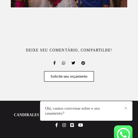
DEIXE SEU COMENTÁRIO, COMPARTILHE!
Solicite seu orçamento
Olá, vamos conversar sobre o seu
✕
casamento?
CANDIRALES - A FOTOGRAFIA DA SUA HISTÓRIA
/
CONTATO