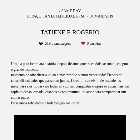
- SAME DAY
ESPAÇO SANTA FELICIDADE - SP
04/MAIO/2019
TATIENE E ROGÉRIO
519
visualizações
0
curtidas
Um dia para ficar para história, depois de anos que esses dois se amam, chegou
o grande momento,
momento de oficializar a união e mostrar que o amor vence tudo! Depois de
tantas dificuldades que passaram juntos, Deus nunca deixou de estender as
mãos para eles. E dai veio todas as vitórias, conquistas e agora se inicia mais um
capítulo dessa jornada, casados e com muuuuuuito amor para compartilhar um
com o outro.
Desejamos felicidades e toda benção aos dois!