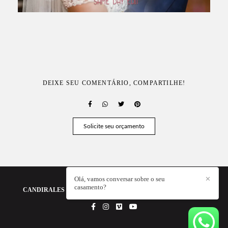
DEIXE SEU COMENTÁRIO, COMPARTILHE!
Solicite seu orçamento
Olá, vamos conversar sobre o seu
✕
casamento?
CANDIRALES - A FOTOGRAFIA DA SUA HISTÓRIA
/
CONTATO