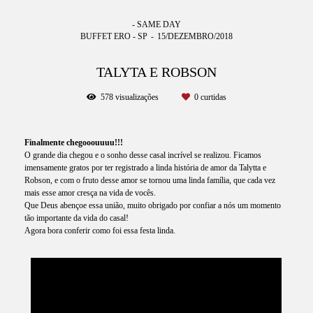
- SAME DAY
BUFFET ERO - SP
15/DEZEMBRO/2018
TALYTA E ROBSON
578
visualizações
0
curtidas
Finalmente chegooouuuu!!!
O grande dia chegou e o sonho desse casal incrível se realizou. Ficamos
imensamente gratos por ter registrado a linda história de amor da Talytta e
Robson, e com o fruto desse amor se tornou uma linda família, que cada vez
mais esse amor cresça na vida de vocês.
Que Deus abençoe essa união, muito obrigado por confiar a nós um momento
tão importante da vida do casal!
Agora bora conferir como foi essa festa linda.