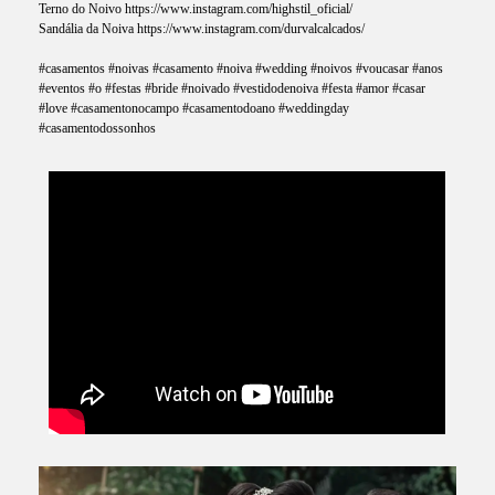
Terno do Noivo https://www.instagram.com/highstil_oficial/
Sandália da Noiva https://www.instagram.com/durvalcalcados/
#casamentos #noivas #casamento #noiva #wedding #noivos #voucasar #anos
#eventos #o #festas #bride #noivado #vestidodenoiva #festa #amor #casar
#love #casamentonocampo #casamentodoano #weddingday
#casamentodossonhos