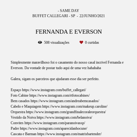
- SAME DAY
BUFFET CALLEGARI - SP
22/JUNHO/2021
FERNANDA E EVERSON
508
visualizações
0
curtidas
Simplesmente maravilhoso foi o casamento do nosso casal incrivel Fernanda e
Everson. Da vontade de postar tudo aqui de uma vez hahahaha
Galera, sigam os parceiros que ajudaram esse dia ser perfeito.
Espaço https://www.instagram.com/buffet_callegari/
Foto Cabine https://www.instagram.com/rtfotocabines/
Bem casados https://www.instagram.com/andreabemcasados/
Cabelo e Maquiagem https://www.instagram.com/makeup.caroline/
Orquestra https://www.instagram.com/grandfinalecoraleorquestra/
Vestido da Noiva https://www.instagram.com/belanoiva/
Convites https://www.instagram.com/paranoivassp/
Padre https://www.instagram.com/aparecidanhocune/
Cascata e Barman https://www.instagram.com/matrixbartender/