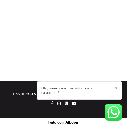
Olá, vamos conversar sobre o seu
✕
casamento?
CANDIRALES - A FOTOGRAFIA DA SUA HISTÓRIA
/
CONTATO
Feito com
Alboom