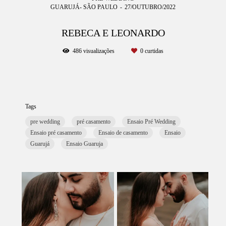
GUARUJÁ- SÃO PAULO
27/OUTUBRO/2022
REBECA E LEONARDO
486
visualizações
0
curtidas
Tags
pre wedding
pré casamento
Ensaio Pré Wedding
Ensaio pré casamento
Ensaio de casamento
Ensaio
Guarujá
Ensaio Guaruja